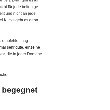
tiert. Zwar gibt es für
cht für jede beliebige
llt und nicht an jede
i Klicks geht es dann
ps empfehle, mag
mal sehr gute, einzelne
vor, die in jeder Domäne
echen.
t begegnet