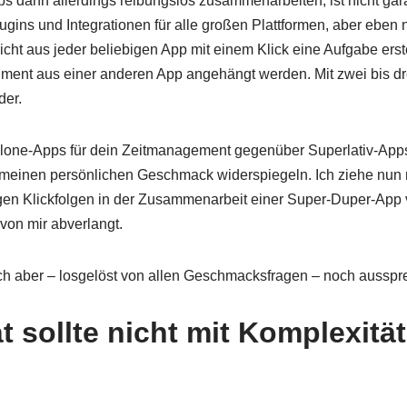
s dann allerdings reibungslos zusammenarbeiten, ist nicht garan
gins und Integrationen für alle großen Plattformen, aber eben ni
cht aus jeder beliebigen App mit einem Klick eine Aufgabe erste
ment aus einer anderen App angehängt werden. Mit zwei bis dre
der.
dalone-Apps für dein Zeitmanagement gegenüber Superlativ-Ap
t meinen persönlichen Geschmack widerspiegeln. Ich ziehe nun 
igen Klickfolgen in der Zusammenarbeit einer Super-Duper-App 
von mir abverlangt.
h aber – losgelöst von allen Geschmacksfragen – noch ausspr
t sollte nicht mit Komplexitä