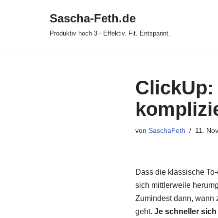
Sascha-Feth.de
Zum
Produktiv hoch 3 - Effektiv. Fit. Entspannt.
Inhalt
springen
ClickUp:
komplizi
von
SaschaFeth
11. No
Dass die klassische To-
sich mittlerweile herum
Zumindest dann, wann zu
geht.
Je schneller sich